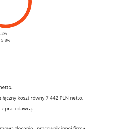
4.2%
- 5.8%
netto.
 łączny koszt równy 7 442 PLN netto.
j z pracodawcą.
 umowa zlecenie - pracownik innej firmy