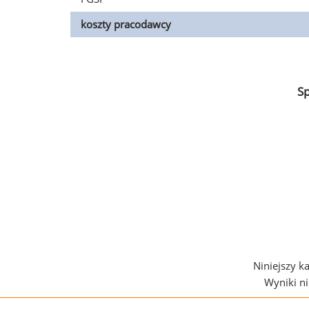
koszty pracodawcy
S
Niniejszy k
Wyniki n