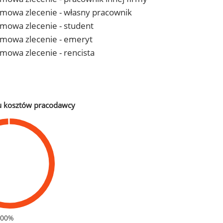
- umowa zlecenie - własny pracownik
 umowa zlecenie - student
- umowa zlecenie - emeryt
 umowa zlecenie - rencista
u kosztów pracodawcy
100%