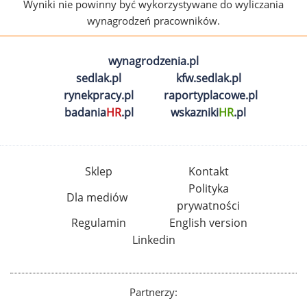
Wyniki nie powinny być wykorzystywane do wyliczania
wynagrodzeń pracowników.
wynagrodzenia.pl
sedlak.pl
kfw.sedlak.pl
rynekpracy.pl
raportyplacowe.pl
badania
HR
.pl
wskazniki
HR
.pl
Sklep
Kontakt
Polityka
Dla mediów
prywatności
Regulamin
English version
Linkedin
Partnerzy: