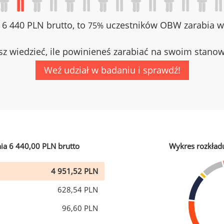
z 6 440 PLN brutto, to
uczestników OBW zarabia wi
75%
z wiedzieć, ile powinieneś zarabiać na swoim stano
Weź udział w badaniu i sprawdź!
ia 6 440,00 PLN brutto
Wykres rozkład
4 951,52 PLN
628,54 PLN
96,60 PLN