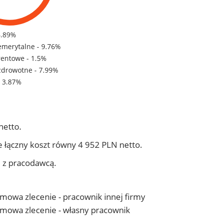
6.89%
emerytalne - 9.76%
rentowe - 1.5%
zdrowotne - 7.99%
- 3.87%
netto.
 łączny koszt równy 4 952 PLN netto.
j z pracodawcą.
 umowa zlecenie - pracownik innej firmy
- umowa zlecenie - własny pracownik