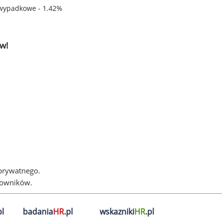
wypadkowe - 1.42%
w!
 prywatnego.
cowników.
l
badania
HR
.pl
wskazniki
HR
.pl