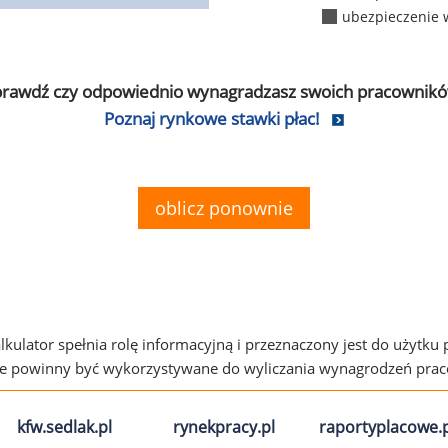
ubezpieczenie 
prawdź czy odpowiednio wynagradzasz swoich pracownikó
Poznaj rynkowe stawki płac!
oblicz ponownie
alkulator spełnia rolę informacyjną i przeznaczony jest do użytku
ie powinny być wykorzystywane do wyliczania wynagrodzeń pra
kfw.sedlak.pl
rynekpracy.pl
raportyplacowe.p