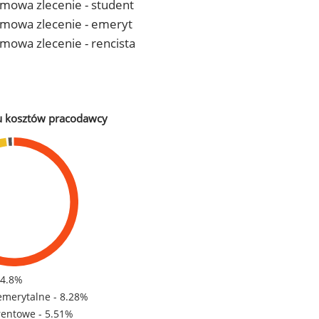
 umowa zlecenie - student
- umowa zlecenie - emeryt
 umowa zlecenie - rencista
u kosztów pracodawcy
84.8%
emerytalne - 8.28%
rentowe - 5.51%