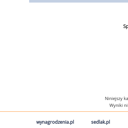
S
Niniejszy k
Wyniki n
wynagrodzenia.pl
sedlak.pl