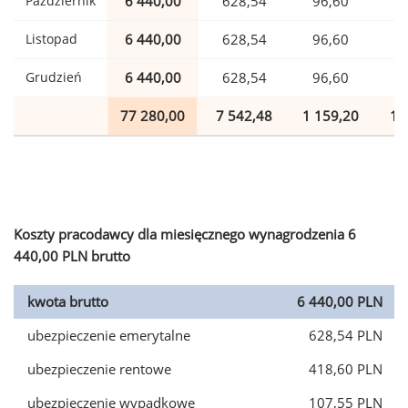
Październik
6 440,00
628,54
96,60
1
Listopad
6 440,00
628,54
96,60
1
Grudzień
6 440,00
628,54
96,60
1
77 280,00
7 542,48
1 159,20
1 
Koszty pracodawcy dla miesięcznego wynagrodzenia 6
440,00 PLN brutto
kwota brutto
6 440,00 PLN
ubezpieczenie emerytalne
628,54 PLN
ubezpieczenie rentowe
418,60 PLN
ubezpieczenie wypadkowe
107,55 PLN