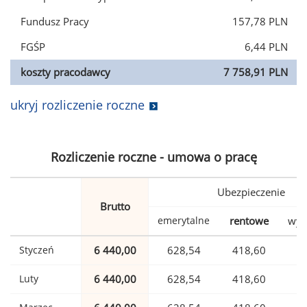
Fundusz Pracy
157,78 PLN
FGŚP
6,44 PLN
koszty pracodawcy
7 758,91 PLN
ukryj rozliczenie roczne
Rozliczenie roczne - umowa o pracę
Ubezpieczenie
Brutto
emerytalne
rentowe
wyp
Styczeń
6 440,00
628,54
418,60
1
Luty
6 440,00
628,54
418,60
1