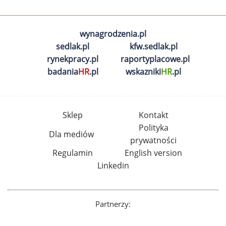
wynagrodzenia.pl
sedlak.pl
kfw.sedlak.pl
rynekpracy.pl
raportyplacowe.pl
badania
HR
.pl
wskazniki
HR
.pl
Sklep
Kontakt
Polityka
Dla mediów
prywatności
Regulamin
English version
Linkedin
Partnerzy: