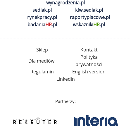
wynagrodzenia.pl
sedlak.pl
kfw.sedlak.pl
rynekpracy.pl
raportyplacowe.pl
badania
HR
.pl
wskazniki
HR
.pl
Sklep
Kontakt
Polityka
Dla mediów
prywatności
Regulamin
English version
Linkedin
Partnerzy: