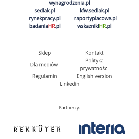
wynagrodzenia.pl
sedlak.pl
kfw.sedlak.pl
rynekpracy.pl
raportyplacowe.pl
badania
HR
.pl
wskazniki
HR
.pl
Sklep
Kontakt
Polityka
Dla mediów
prywatności
Regulamin
English version
Linkedin
Partnerzy: