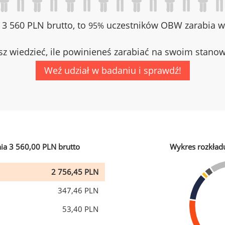
z 3 560 PLN brutto, to
uczestników OBW zarabia wi
95%
z wiedzieć, ile powinieneś zarabiać na swoim stano
Weź udział w badaniu i sprawdź!
ia 3 560,00 PLN brutto
Wykres rozkład
2 756,45 PLN
347,46 PLN
53,40 PLN