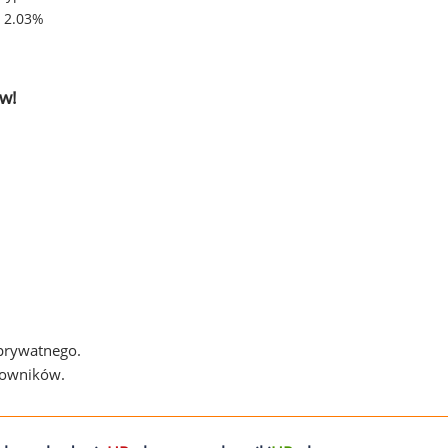
- 2.03%
w!
 prywatnego.
cowników.