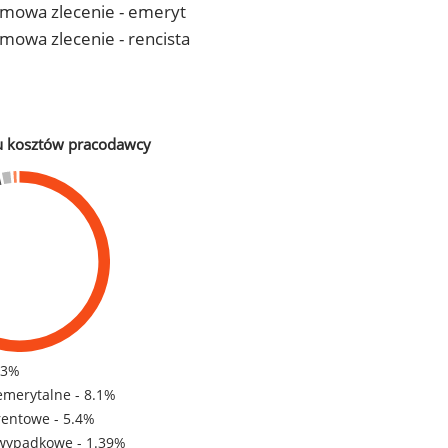
- umowa zlecenie - emeryt
 umowa zlecenie - rencista
u kosztów pracodawcy
83%
emerytalne - 8.1%
rentowe - 5.4%
wypadkowe - 1.39%