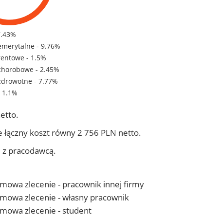
7.43%
emerytalne - 9.76%
rentowe - 1.5%
chorobowe - 2.45%
zdrowotne - 7.77%
- 1.1%
etto.
 łączny koszt równy 2 756 PLN netto.
j z pracodawcą.
 umowa zlecenie - pracownik innej firmy
- umowa zlecenie - własny pracownik
 umowa zlecenie - student