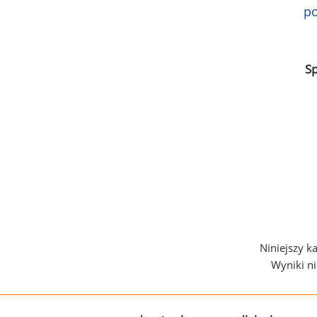
po
S
Niniejszy k
Wyniki n