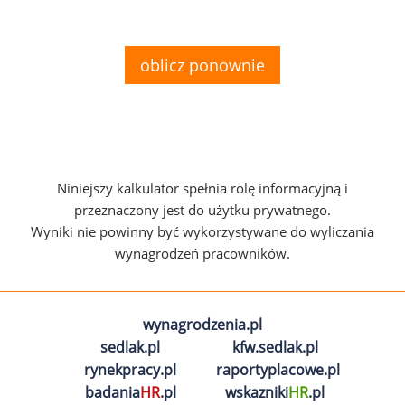
oblicz ponownie
Niniejszy kalkulator spełnia rolę informacyjną i
przeznaczony jest do użytku prywatnego.
Wyniki nie powinny być wykorzystywane do wyliczania
wynagrodzeń pracowników.
wynagrodzenia.pl
sedlak.pl
kfw.sedlak.pl
rynekpracy.pl
raportyplacowe.pl
badania
HR
.pl
wskazniki
HR
.pl