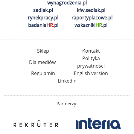
wynagrodzenia.pl
sedlak.pl
kfw.sedlak.pl
rynekpracy.pl
raportyplacowe.pl
badania
HR
.pl
wskazniki
HR
.pl
Sklep
Kontakt
Polityka
Dla mediów
prywatności
Regulamin
English version
Linkedin
Partnerzy: