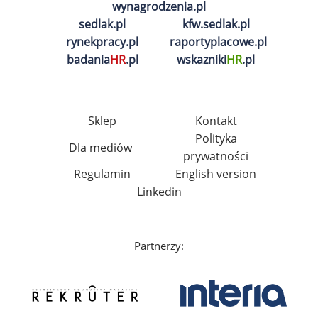
wynagrodzenia.pl
sedlak.pl
kfw.sedlak.pl
rynekpracy.pl
raportyplacowe.pl
badania
HR
.pl
wskazniki
HR
.pl
Sklep
Kontakt
Polityka
Dla mediów
prywatności
Regulamin
English version
Linkedin
Partnerzy: