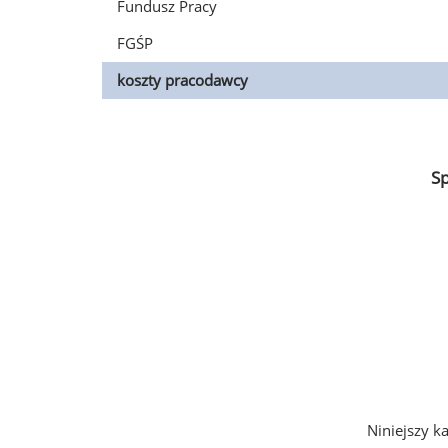
Fundusz Pracy
FGŚP
koszty pracodawcy
S
Niniejszy k