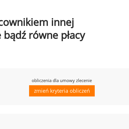
acownikiem innej
e bądź równe płacy
obliczenia dla umowy zlecenie
zmień kryteria obliczeń