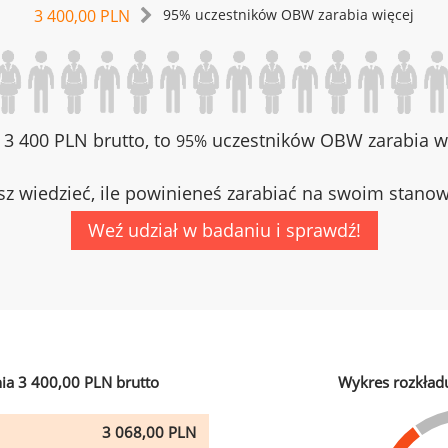
3 400,00 PLN
95% uczestników OBW zarabia więcej
z 3 400 PLN brutto, to
uczestników OBW zarabia wi
95%
z wiedzieć, ile powinieneś zarabiać na swoim stano
Weź udział w badaniu i sprawdź!
ia 3 400,00 PLN brutto
Wykres rozkład
3 068,00 PLN