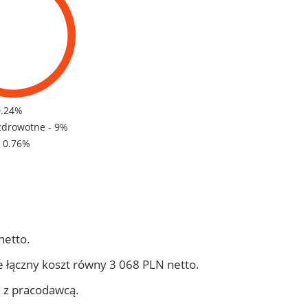
0.24%
zdrowotne - 9%
- 0.76%
netto.
 łączny koszt równy 3 068 PLN netto.
j z pracodawcą.