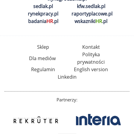
sedlak.pl
kfw.sedlak.pl
rynekpracy.pl
raportyplacowe.pl
badania
HR
.pl
wskazniki
HR
.pl
Sklep
Kontakt
Polityka
Dla mediów
prywatności
Regulamin
English version
Linkedin
Partnerzy: