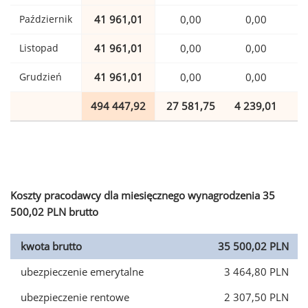
Październik
41 961,01
0,00
0,00
1
Listopad
41 961,01
0,00
0,00
1
Grudzień
41 961,01
0,00
0,00
1
494 447,92
27 581,75
4 239,01
1
Koszty pracodawcy dla miesięcznego wynagrodzenia 35
500,02 PLN brutto
kwota brutto
35 500,02 PLN
ubezpieczenie emerytalne
3 464,80 PLN
ubezpieczenie rentowe
2 307,50 PLN