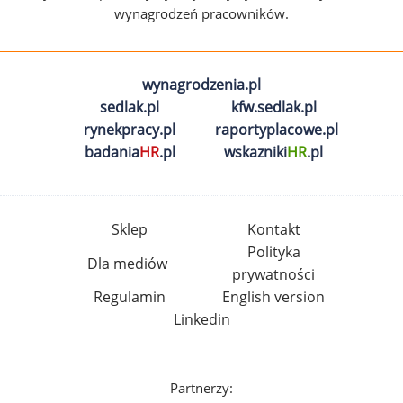
wynagrodzeń pracowników.
wynagrodzenia.pl
sedlak.pl
kfw.sedlak.pl
rynekpracy.pl
raportyplacowe.pl
badania
HR
.pl
wskazniki
HR
.pl
Sklep
Kontakt
Polityka
Dla mediów
prywatności
Regulamin
English version
Linkedin
Partnerzy: