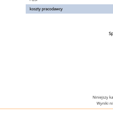
koszty pracodawcy
S
Niniejszy k
Wyniki n