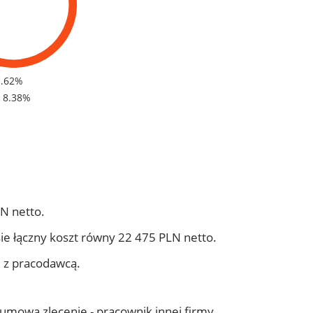
1.62%
- 8.38%
N netto.
ie łączny koszt równy 22 475 PLN netto.
j z pracodawcą.
- umowa zlecenie - pracownik innej firmy