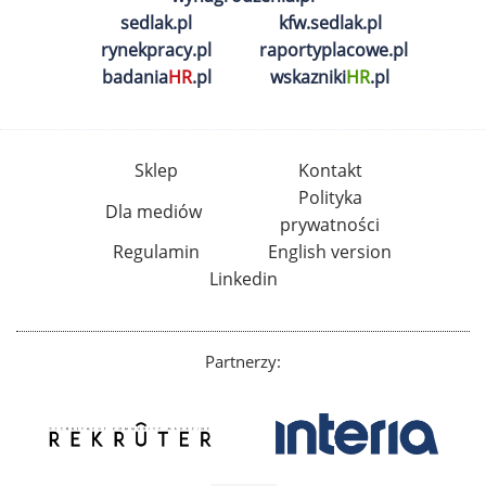
sedlak.pl
kfw.sedlak.pl
rynekpracy.pl
raportyplacowe.pl
badania
HR
.pl
wskazniki
HR
.pl
Sklep
Kontakt
Polityka
Dla mediów
prywatności
Regulamin
English version
Linkedin
Partnerzy: