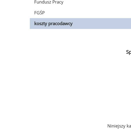
Fundusz Pracy
FGŚP
koszty pracodawcy
S
Niniejszy k