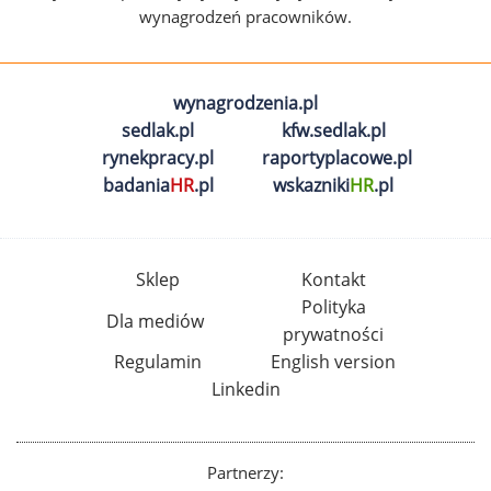
wynagrodzeń pracowników.
wynagrodzenia.pl
sedlak.pl
kfw.sedlak.pl
rynekpracy.pl
raportyplacowe.pl
badania
HR
.pl
wskazniki
HR
.pl
Sklep
Kontakt
Polityka
Dla mediów
prywatności
Regulamin
English version
Linkedin
Partnerzy: