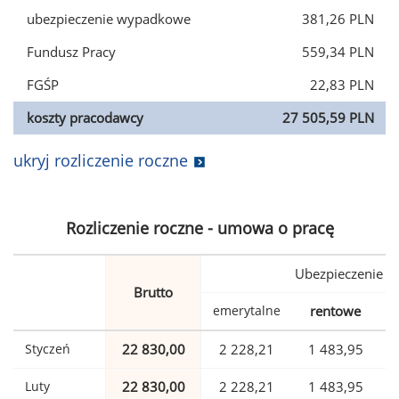
ubezpieczenie wypadkowe
381,26 PLN
Fundusz Pracy
559,34 PLN
FGŚP
22,83 PLN
koszty pracodawcy
27 505,59 PLN
ukryj rozliczenie roczne
Rozliczenie roczne - umowa o pracę
Ubezpieczenie
Brutto
emerytalne
rentowe
w
Styczeń
22 830,00
2 228,21
1 483,95
Luty
22 830,00
2 228,21
1 483,95