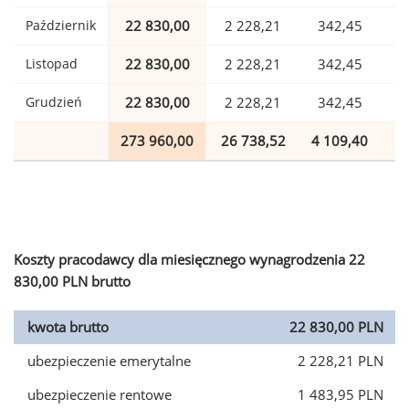
Październik
22 830,00
2 228,21
342,45
Listopad
22 830,00
2 228,21
342,45
Grudzień
22 830,00
2 228,21
342,45
273 960,00
26 738,52
4 109,40
6
Koszty pracodawcy dla miesięcznego wynagrodzenia 22
830,00 PLN brutto
kwota brutto
22 830,00 PLN
ubezpieczenie emerytalne
2 228,21 PLN
ubezpieczenie rentowe
1 483,95 PLN