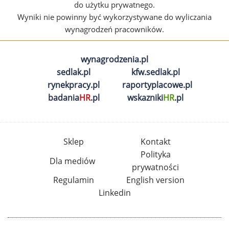
do użytku prywatnego.
Wyniki nie powinny być wykorzystywane do wyliczania
wynagrodzeń pracowników.
wynagrodzenia.pl
sedlak.pl
kfw.sedlak.pl
rynekpracy.pl
raportyplacowe.pl
badania
HR
.pl
wskazniki
HR
.pl
Sklep
Kontakt
Polityka
Dla mediów
prywatności
Regulamin
English version
Linkedin