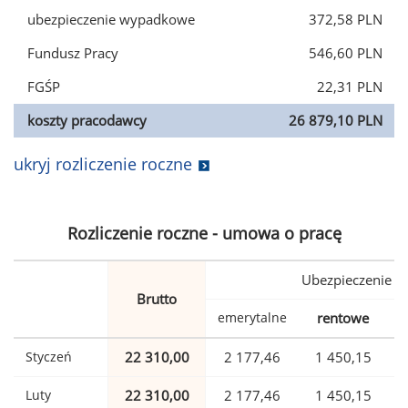
ubezpieczenie wypadkowe
372,58 PLN
Fundusz Pracy
546,60 PLN
FGŚP
22,31 PLN
koszty pracodawcy
26 879,10 PLN
ukryj rozliczenie roczne
Rozliczenie roczne - umowa o pracę
Ubezpieczenie
Brutto
emerytalne
rentowe
w
Styczeń
22 310,00
2 177,46
1 450,15
Luty
22 310,00
2 177,46
1 450,15