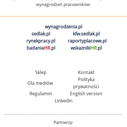
wynagrodzeń pracowników.
wynagrodzenia.pl
sedlak.pl
kfw.sedlak.pl
rynekpracy.pl
raportyplacowe.pl
badania
HR
.pl
wskazniki
HR
.pl
Sklep
Kontakt
Polityka
Dla mediów
prywatności
Regulamin
English version
Linkedin
Partnerzy: