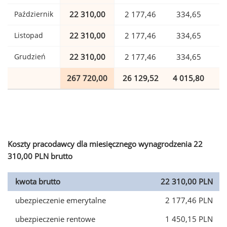
Październik
22 310,00
2 177,46
334,65
Listopad
22 310,00
2 177,46
334,65
Grudzień
22 310,00
2 177,46
334,65
267 720,00
26 129,52
4 015,80
6
Koszty pracodawcy dla miesięcznego wynagrodzenia 22
310,00 PLN brutto
kwota brutto
22 310,00 PLN
ubezpieczenie emerytalne
2 177,46 PLN
ubezpieczenie rentowe
1 450,15 PLN