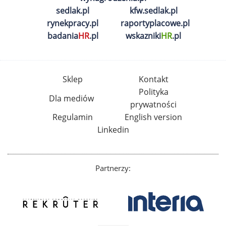
sedlak.pl
kfw.sedlak.pl
rynekpracy.pl
raportyplacowe.pl
badania
HR
.pl
wskazniki
HR
.pl
Sklep
Kontakt
Polityka
Dla mediów
prywatności
Regulamin
English version
Linkedin
Partnerzy: