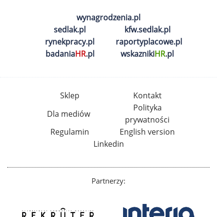
wynagrodzenia.pl
sedlak.pl
kfw.sedlak.pl
rynekpracy.pl
raportyplacowe.pl
badania
HR
.pl
wskazniki
HR
.pl
Sklep
Kontakt
Polityka
Dla mediów
prywatności
Regulamin
English version
Linkedin
Partnerzy: