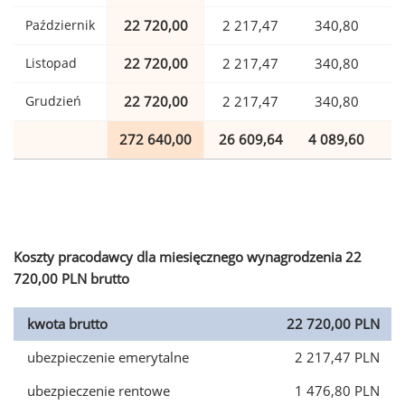
Październik
22 720,00
2 217,47
340,80
Listopad
22 720,00
2 217,47
340,80
Grudzień
22 720,00
2 217,47
340,80
272 640,00
26 609,64
4 089,60
6
Koszty pracodawcy dla miesięcznego wynagrodzenia 22
720,00 PLN brutto
kwota brutto
22 720,00 PLN
ubezpieczenie emerytalne
2 217,47 PLN
ubezpieczenie rentowe
1 476,80 PLN