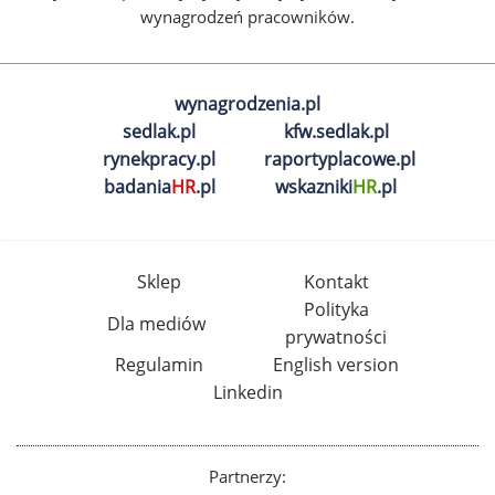
wynagrodzeń pracowników.
wynagrodzenia.pl
sedlak.pl
kfw.sedlak.pl
rynekpracy.pl
raportyplacowe.pl
badania
HR
.pl
wskazniki
HR
.pl
Sklep
Kontakt
Polityka
Dla mediów
prywatności
Regulamin
English version
Linkedin
Partnerzy: