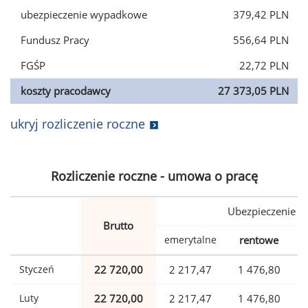
ubezpieczenie wypadkowe
379,42 PLN
Fundusz Pracy
556,64 PLN
FGŚP
22,72 PLN
koszty pracodawcy
27 373,05 PLN
ukryj rozliczenie roczne
Rozliczenie roczne - umowa o pracę
Ubezpieczenie
Brutto
emerytalne
rentowe
w
Styczeń
22 720,00
2 217,47
1 476,80
Luty
22 720,00
2 217,47
1 476,80