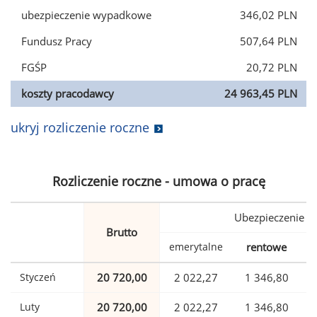
ubezpieczenie wypadkowe
346,02 PLN
Fundusz Pracy
507,64 PLN
FGŚP
20,72 PLN
koszty pracodawcy
24 963,45 PLN
ukryj rozliczenie roczne
Rozliczenie roczne - umowa o pracę
Ubezpieczenie
Brutto
emerytalne
rentowe
w
Styczeń
20 720,00
2 022,27
1 346,80
Luty
20 720,00
2 022,27
1 346,80