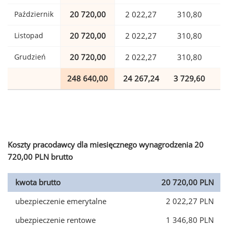
Październik
20 720,00
2 022,27
310,80
Listopad
20 720,00
2 022,27
310,80
Grudzień
20 720,00
2 022,27
310,80
248 640,00
24 267,24
3 729,60
6
Koszty pracodawcy dla miesięcznego wynagrodzenia 20
720,00 PLN brutto
kwota brutto
20 720,00 PLN
ubezpieczenie emerytalne
2 022,27 PLN
ubezpieczenie rentowe
1 346,80 PLN