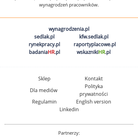
wynagrodzeń pracowników.
wynagrodzenia.pl
sedlak.pl
kfw.sedlak.pl
rynekpracy.pl
raportyplacowe.pl
badania
HR
.pl
wskazniki
HR
.pl
Sklep
Kontakt
Polityka
Dla mediów
prywatności
Regulamin
English version
Linkedin
Partnerzy: