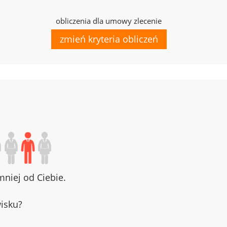
obliczenia dla umowy zlecenie
zmień kryteria obliczeń
niej od Ciebie.
wisku?