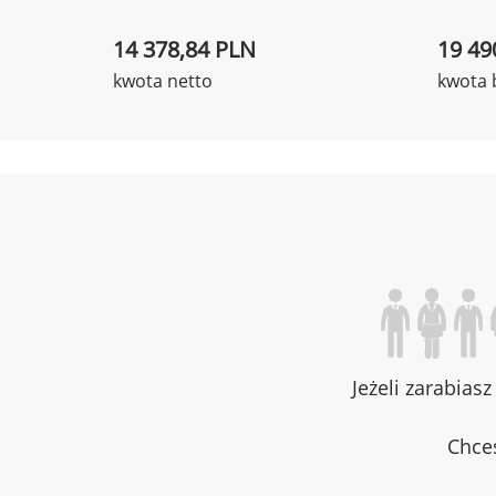
14 378,84 PLN
19 49
kwota netto
kwota 
Jeżeli zarabias
Chces