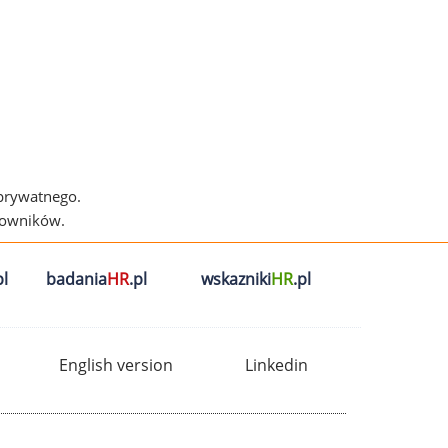
 prywatnego.
cowników.
l
badania
HR
.pl
wskazniki
HR
.pl
English version
Linkedin