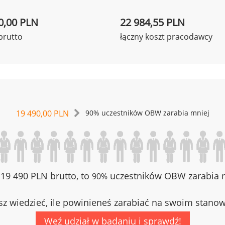
0,00 PLN
22 984,55 PLN
brutto
łączny koszt pracodawcy
19 490,00 PLN
90% uczestników OBW zarabia mniej
z 19 490 PLN brutto, to
uczestników OBW zarabia m
90%
z wiedzieć, ile powinieneś zarabiać na swoim stano
Weź udział w badaniu i sprawdź!