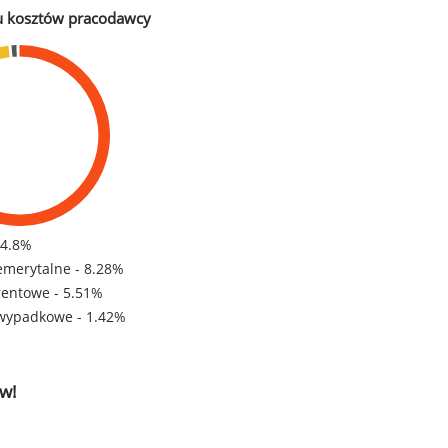
u kosztów pracodawcy
84.8%
emerytalne - 8.28%
rentowe - 5.51%
wypadkowe - 1.42%
w!