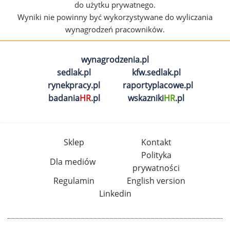
do użytku prywatnego.
Wyniki nie powinny być wykorzystywane do wyliczania
wynagrodzeń pracowników.
wynagrodzenia.pl
sedlak.pl
kfw.sedlak.pl
rynekpracy.pl
raportyplacowe.pl
badania
HR
.pl
wskazniki
HR
.pl
Sklep
Kontakt
Polityka
Dla mediów
prywatności
Regulamin
English version
Linkedin