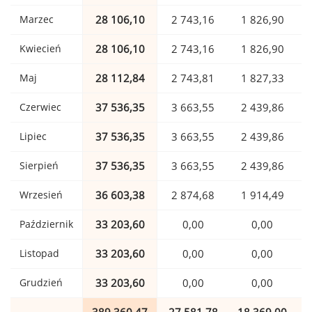
Marzec
28 106,10
2 743,16
1 826,90
Kwiecień
28 106,10
2 743,16
1 826,90
Maj
28 112,84
2 743,81
1 827,33
Czerwiec
37 536,35
3 663,55
2 439,86
Lipiec
37 536,35
3 663,55
2 439,86
Sierpień
37 536,35
3 663,55
2 439,86
Wrzesień
36 603,38
2 874,68
1 914,49
Październik
33 203,60
0,00
0,00
Listopad
33 203,60
0,00
0,00
Grudzień
33 203,60
0,00
0,00