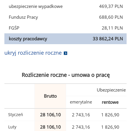
ubezpieczenie wypadkowe
469,37 PLN
Fundusz Pracy
688,60 PLN
FGŚP
28,11 PLN
koszty pracodawcy
33 862,24 PLN
ukryj rozliczenie roczne
Rozliczenie roczne - umowa o pracę
Ubezpieczenie
Brutto
emerytalne
rentowe
w
Styczeń
28 106,10
2 743,16
1 826,90
Luty
28 106,10
2 743,16
1 826,90