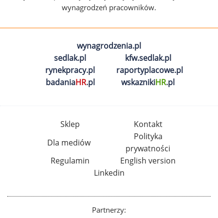
wynagrodzeń pracowników.
wynagrodzenia.pl
sedlak.pl
kfw.sedlak.pl
rynekpracy.pl
raportyplacowe.pl
badania
HR
.pl
wskazniki
HR
.pl
Sklep
Kontakt
Polityka
Dla mediów
prywatności
Regulamin
English version
Linkedin
Partnerzy: