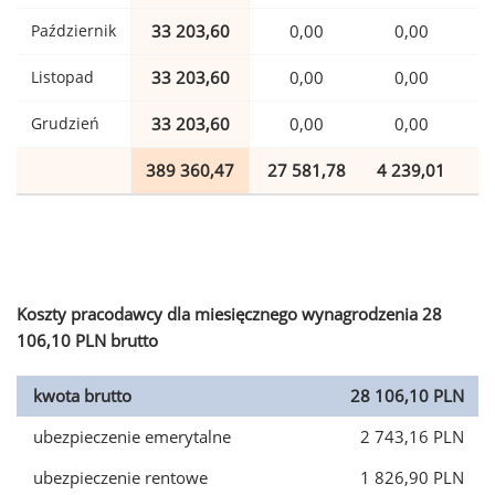
Październik
33 203,60
0,00
0,00
Listopad
33 203,60
0,00
0,00
Grudzień
33 203,60
0,00
0,00
389 360,47
27 581,78
4 239,01
9
Koszty pracodawcy dla miesięcznego wynagrodzenia 28
106,10 PLN brutto
kwota brutto
28 106,10 PLN
ubezpieczenie emerytalne
2 743,16 PLN
ubezpieczenie rentowe
1 826,90 PLN