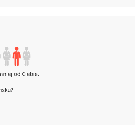
niej od Ciebie.
wisku?