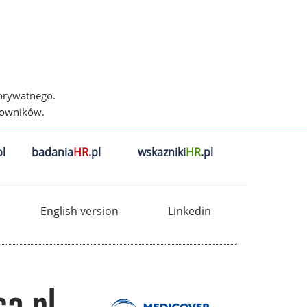
 prywatnego.
cowników.
l
badania
HR
.pl
wskazniki
HR
.pl
English version
Linkedin