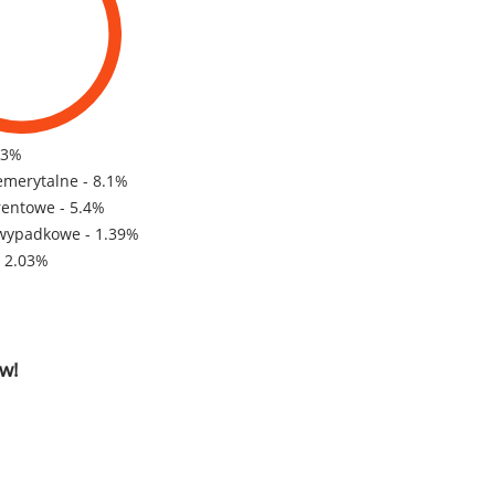
83%
emerytalne - 8.1%
rentowe - 5.4%
wypadkowe - 1.39%
- 2.03%
w!