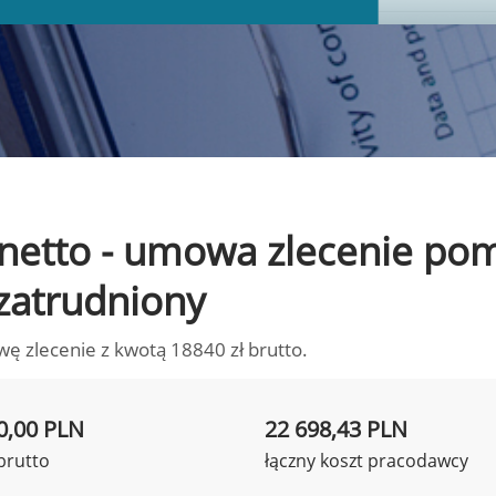
to netto - umowa zlecenie p
 zatrudniony
wę zlecenie z kwotą 18840 zł brutto.
0,00 PLN
22 698,43 PLN
brutto
łączny koszt pracodawcy