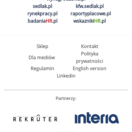
sedlak.pl
kfw.sedlak.pl
rynekpracy.pl
raportyplacowe.pl
badania
HR
.pl
wskazniki
HR
.pl
Sklep
Kontakt
Polityka
Dla mediów
prywatności
Regulamin
English version
Linkedin
Partnerzy: