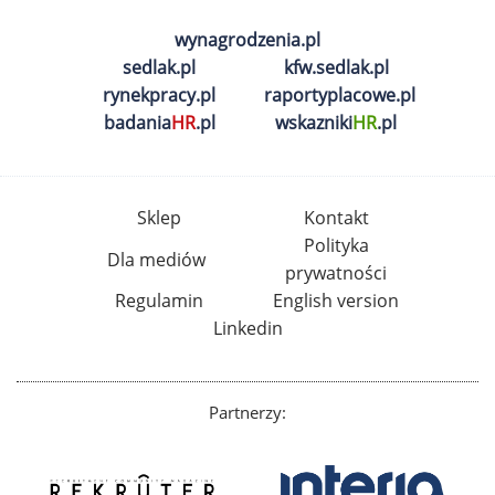
wynagrodzenia.pl
sedlak.pl
kfw.sedlak.pl
rynekpracy.pl
raportyplacowe.pl
badania
HR
.pl
wskazniki
HR
.pl
Sklep
Kontakt
Polityka
Dla mediów
prywatności
Regulamin
English version
Linkedin
Partnerzy: