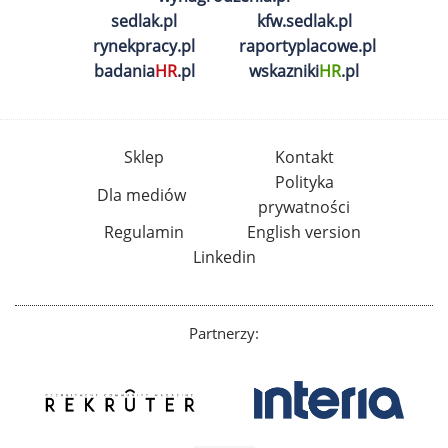
sedlak.pl
kfw.sedlak.pl
rynekpracy.pl
raportyplacowe.pl
badania
HR
.pl
wskazniki
HR
.pl
Sklep
Kontakt
Polityka
Dla mediów
prywatności
Regulamin
English version
Linkedin
Partnerzy: