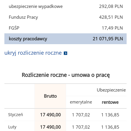
ubezpieczenie wypadkowe
292,08 PLN
Fundusz Pracy
428,51 PLN
FGŚP
17,49 PLN
koszty pracodawcy
21 071,95 PLN
ukryj rozliczenie roczne
Rozliczenie roczne - umowa o pracę
Ubezpieczenie
Brutto
emerytalne
rentowe
w
Styczeń
17 490,00
1 707,02
1 136,85
Luty
17 490,00
1 707,02
1 136,85