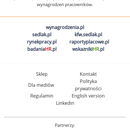
wynagrodzeń pracowników.
wynagrodzenia.pl
sedlak.pl
kfw.sedlak.pl
rynekpracy.pl
raportyplacowe.pl
badania
HR
.pl
wskazniki
HR
.pl
Sklep
Kontakt
Polityka
Dla mediów
prywatności
Regulamin
English version
Linkedin
Partnerzy: