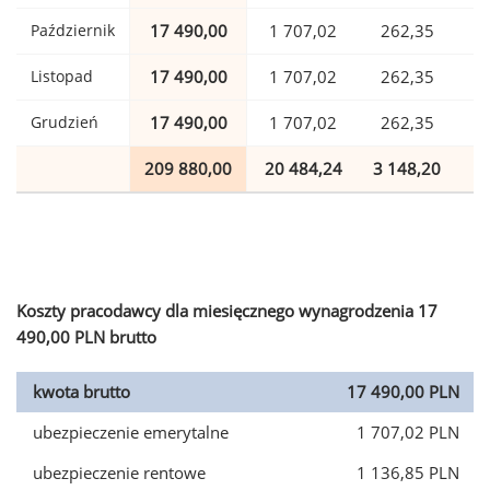
Październik
17 490,00
1 707,02
262,35
Listopad
17 490,00
1 707,02
262,35
Grudzień
17 490,00
1 707,02
262,35
209 880,00
20 484,24
3 148,20
5
Koszty pracodawcy dla miesięcznego wynagrodzenia 17
490,00 PLN brutto
kwota brutto
17 490,00 PLN
ubezpieczenie emerytalne
1 707,02 PLN
ubezpieczenie rentowe
1 136,85 PLN