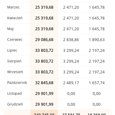
Marzec
25 319,68
2 471,20
1 645,78
Kwiecień
25 319,68
2 471,20
1 645,78
Maj
25 319,68
2 471,20
1 645,78
Czerwiec
29 086,68
2 838,86
1 890,63
Lipiec
33 803,72
3 299,24
2 197,24
Sierpień
33 803,72
3 299,24
2 197,24
Wrzesień
33 803,72
3 299,24
2 197,24
Październik
32 845,68
2 489,17
1 657,74
Listopad
29 901,99
0,00
0,00
Grudzień
29 901,99
0,00
0,00