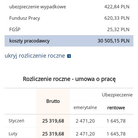
ubezpieczenie wypadkowe
422,84 PLN
Fundusz Pracy
620,33 PLN
FGŚP
25,32 PLN
koszty pracodawcy
30 505,15 PLN
ukryj rozliczenie roczne
Rozliczenie roczne - umowa o pracę
Ubezpieczenie
Brutto
emerytalne
rentowe
w
Styczeń
25 319,68
2 471,20
1 645,78
Luty
25 319,68
2 471,20
1 645,78