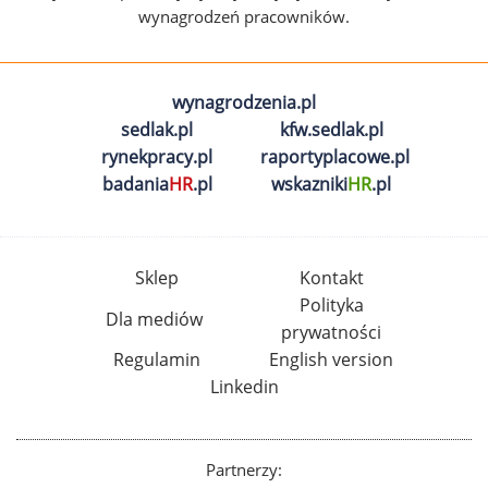
wynagrodzeń pracowników.
wynagrodzenia.pl
sedlak.pl
kfw.sedlak.pl
rynekpracy.pl
raportyplacowe.pl
badania
HR
.pl
wskazniki
HR
.pl
Sklep
Kontakt
Polityka
Dla mediów
prywatności
Regulamin
English version
Linkedin
Partnerzy: