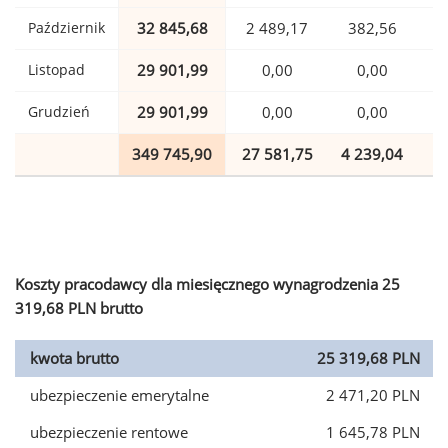
Październik
32 845,68
2 489,17
382,56
Listopad
29 901,99
0,00
0,00
Grudzień
29 901,99
0,00
0,00
349 745,90
27 581,75
4 239,04
8
Koszty pracodawcy dla miesięcznego wynagrodzenia 25
319,68 PLN brutto
kwota brutto
25 319,68 PLN
ubezpieczenie emerytalne
2 471,20 PLN
ubezpieczenie rentowe
1 645,78 PLN