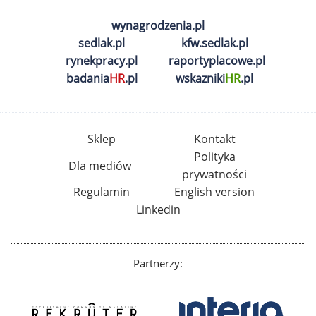
wynagrodzenia.pl
sedlak.pl
kfw.sedlak.pl
rynekpracy.pl
raportyplacowe.pl
badania
HR
.pl
wskazniki
HR
.pl
Sklep
Kontakt
Polityka
Dla mediów
prywatności
Regulamin
English version
Linkedin
Partnerzy: