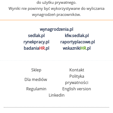
do użytku prywatnego.
Wyniki nie powinny być wykorzystywane do wyliczania
wynagrodzeń pracowników.
wynagrodzenia.pl
sedlak.pl
kfw.sedlak.pl
rynekpracy.pl
raportyplacowe.pl
badania
HR
.pl
wskazniki
HR
.pl
Sklep
Kontakt
Polityka
Dla mediów
prywatności
Regulamin
English version
Linkedin