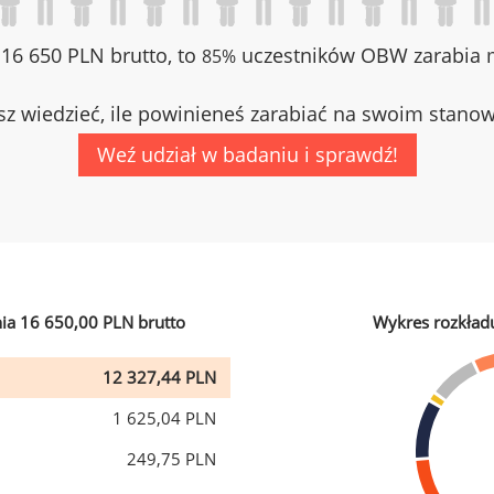
z 16 650 PLN brutto, to
uczestników OBW zarabia m
85%
z wiedzieć, ile powinieneś zarabiać na swoim stano
Weź udział w badaniu i sprawdź!
ia 16 650,00 PLN brutto
Wykres rozkład
12 327,44 PLN
1 625,04 PLN
249,75 PLN