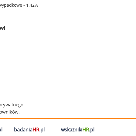
wypadkowe - 1.42%
w!
 prywatnego.
cowników.
l
badania
HR
.pl
wskazniki
HR
.pl