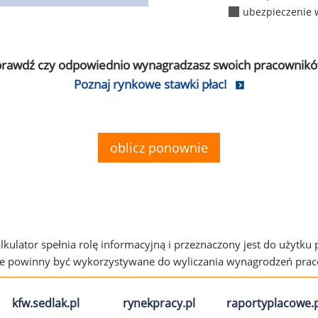
ubezpieczenie 
prawdź czy odpowiednio wynagradzasz swoich pracownikó
Poznaj rynkowe stawki płac!
oblicz ponownie
alkulator spełnia rolę informacyjną i przeznaczony jest do użytku
ie powinny być wykorzystywane do wyliczania wynagrodzeń pra
kfw.sedlak.pl
rynekpracy.pl
raportyplacowe.p