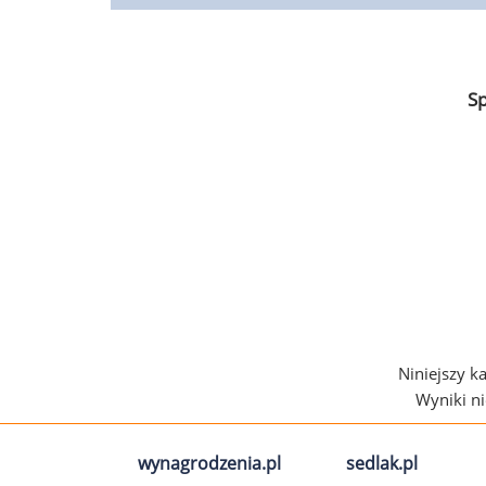
S
Niniejszy k
Wyniki n
wynagrodzenia.pl
sedlak.pl