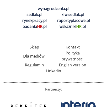
wynagrodzenia.pl
sedlak.pl
kfw.sedlak.pl
rynekpracy.pl
raportyplacowe.pl
badania
HR
.pl
wskazniki
HR
.pl
Sklep
Kontakt
Polityka
Dla mediów
prywatności
Regulamin
English version
Linkedin
Partnerzy: