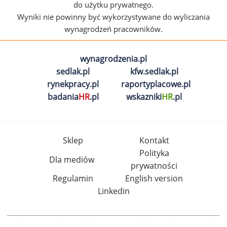
do użytku prywatnego.
Wyniki nie powinny być wykorzystywane do wyliczania
wynagrodzeń pracowników.
wynagrodzenia.pl
sedlak.pl
kfw.sedlak.pl
rynekpracy.pl
raportyplacowe.pl
badania
HR
.pl
wskazniki
HR
.pl
Sklep
Kontakt
Polityka
Dla mediów
prywatności
Regulamin
English version
Linkedin