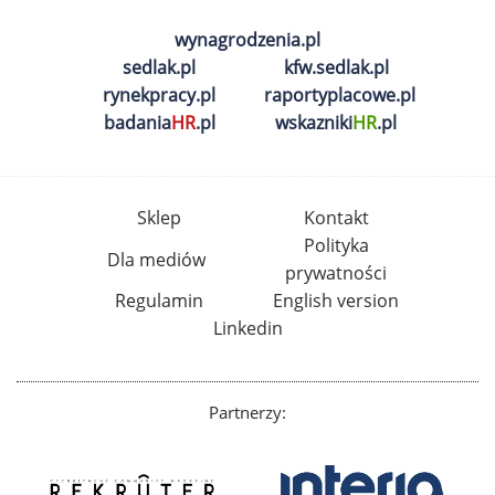
wynagrodzenia.pl
sedlak.pl
kfw.sedlak.pl
rynekpracy.pl
raportyplacowe.pl
badania
HR
.pl
wskazniki
HR
.pl
Sklep
Kontakt
Polityka
Dla mediów
prywatności
Regulamin
English version
Linkedin
Partnerzy: