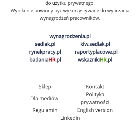
do użytku prywatnego.
Wyniki nie powinny być wykorzystywane do wyliczania
wynagrodzeń pracowników.
wynagrodzenia.pl
sedlak.pl
kfw.sedlak.pl
rynekpracy.pl
raportyplacowe.pl
badania
HR
.pl
wskazniki
HR
.pl
Sklep
Kontakt
Polityka
Dla mediów
prywatności
Regulamin
English version
Linkedin