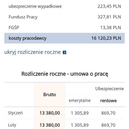
ubezpieczenie wypadkowe
223,45 PLN
Fundusz Pracy
327,81 PLN
FGŚP
13,38 PLN
koszty pracodawcy
16 120,23 PLN
ukryj rozliczenie roczne
Rozliczenie roczne - umowa o pracę
Ubezpieczenie
Brutto
emerytalne
rentowe
w
Styczeń
13 380,00
1 305,89
869,70
Luty
13 380,00
1 305,89
869,70