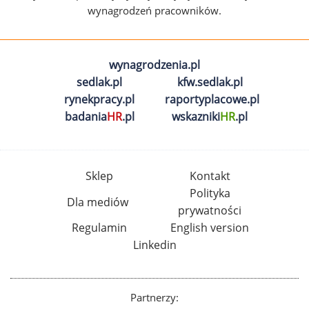
wynagrodzeń pracowników.
wynagrodzenia.pl
sedlak.pl
kfw.sedlak.pl
rynekpracy.pl
raportyplacowe.pl
badania
HR
.pl
wskazniki
HR
.pl
Sklep
Kontakt
Polityka
Dla mediów
prywatności
Regulamin
English version
Linkedin
Partnerzy: