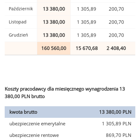
Październik
13 380,00
1 305,89
200,70
Listopad
13 380,00
1 305,89
200,70
Grudzień
13 380,00
1 305,89
200,70
160 560,00
15 670,68
2 408,40
3
Koszty pracodawcy dla miesięcznego wynagrodzenia 13
380,00 PLN brutto
kwota brutto
13 380,00 PLN
ubezpieczenie emerytalne
1 305,89 PLN
ubezpieczenie rentowe
869,70 PLN