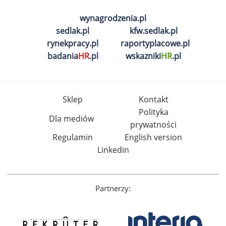
wynagrodzenia.pl
sedlak.pl
kfw.sedlak.pl
rynekpracy.pl
raportyplacowe.pl
badania
HR
.pl
wskazniki
HR
.pl
Sklep
Kontakt
Polityka
Dla mediów
prywatności
Regulamin
English version
Linkedin
Partnerzy: