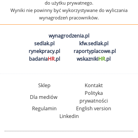
do użytku prywatnego.
Wyniki nie powinny być wykorzystywane do wyliczania
wynagrodzeń pracowników.
wynagrodzenia.pl
sedlak.pl
kfw.sedlak.pl
rynekpracy.pl
raportyplacowe.pl
badania
HR
.pl
wskazniki
HR
.pl
Sklep
Kontakt
Polityka
Dla mediów
prywatności
Regulamin
English version
Linkedin