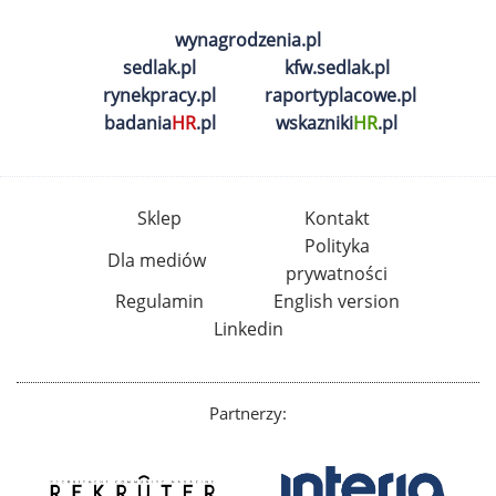
wynagrodzenia.pl
sedlak.pl
kfw.sedlak.pl
rynekpracy.pl
raportyplacowe.pl
badania
HR
.pl
wskazniki
HR
.pl
Sklep
Kontakt
Polityka
Dla mediów
prywatności
Regulamin
English version
Linkedin
Partnerzy: