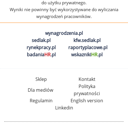
do użytku prywatnego.
Wyniki nie powinny być wykorzystywane do wyliczania
wynagrodzeń pracowników.
wynagrodzenia.pl
sedlak.pl
kfw.sedlak.pl
rynekpracy.pl
raportyplacowe.pl
badania
HR
.pl
wskazniki
HR
.pl
Sklep
Kontakt
Polityka
Dla mediów
prywatności
Regulamin
English version
Linkedin