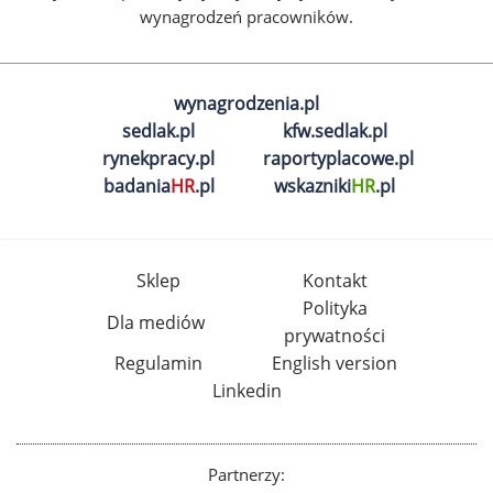
wynagrodzeń pracowników.
wynagrodzenia.pl
sedlak.pl
kfw.sedlak.pl
rynekpracy.pl
raportyplacowe.pl
badania
HR
.pl
wskazniki
HR
.pl
Sklep
Kontakt
Polityka
Dla mediów
prywatności
Regulamin
English version
Linkedin
Partnerzy: