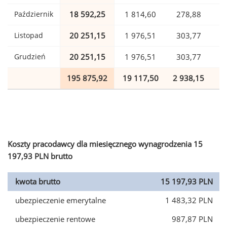
Październik
18 592,25
1 814,60
278,88
Listopad
20 251,15
1 976,51
303,77
Grudzień
20 251,15
1 976,51
303,77
195 875,92
19 117,50
2 938,15
4
Koszty pracodawcy dla miesięcznego wynagrodzenia 15
197,93 PLN brutto
kwota brutto
15 197,93 PLN
ubezpieczenie emerytalne
1 483,32 PLN
ubezpieczenie rentowe
987,87 PLN