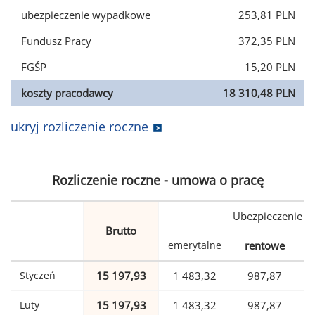
ubezpieczenie wypadkowe
253,81 PLN
Fundusz Pracy
372,35 PLN
FGŚP
15,20 PLN
koszty pracodawcy
18 310,48 PLN
ukryj rozliczenie roczne
Rozliczenie roczne - umowa o pracę
Ubezpieczenie
Brutto
emerytalne
rentowe
w
Styczeń
15 197,93
1 483,32
987,87
Luty
15 197,93
1 483,32
987,87