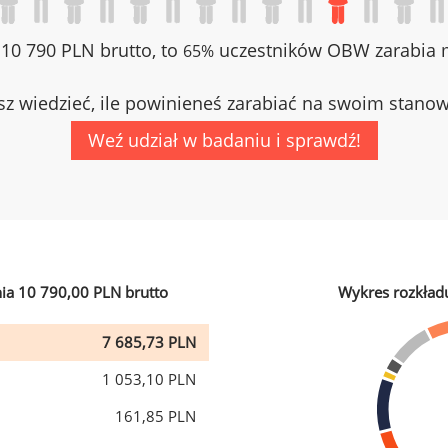
z 10 790 PLN brutto, to
uczestników OBW zarabia m
65%
z wiedzieć, ile powinieneś zarabiać na swoim stano
Weź udział w badaniu i sprawdź!
ia 10 790,00 PLN brutto
Wykres rozkład
7 685,73 PLN
1 053,10 PLN
161,85 PLN