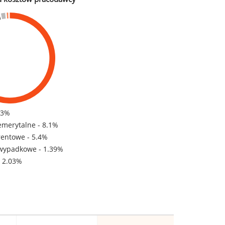
83%
emerytalne - 8.1%
rentowe - 5.4%
wypadkowe - 1.39%
- 2.03%