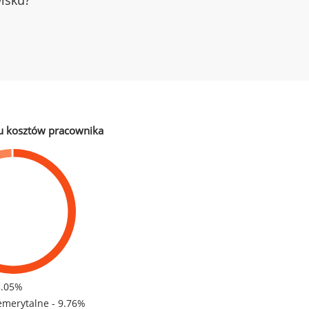
wisku?
u kosztów pracownika
3.05%
emerytalne - 9.76%