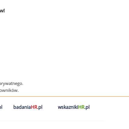
w!
 prywatnego.
cowników.
l
badania
HR
.pl
wskazniki
HR
.pl