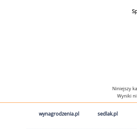
S
Niniejszy k
Wyniki n
wynagrodzenia.pl
sedlak.pl