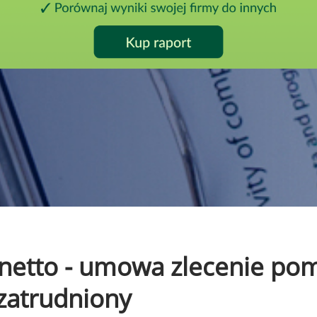
to netto - umowa zlecenie p
 zatrudniony