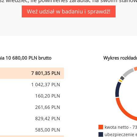
z wiedzieć, ile powinieneś zarabiać na swoim stano
Weź udział w badaniu i sprawdź!
ia 10 680,00 PLN brutto
Wykres rozkład
7 801,35 PLN
1 042,37 PLN
160,20 PLN
261,66 PLN
829,42 PLN
kwota netto - 7
585,00 PLN
ubezpieczenie 