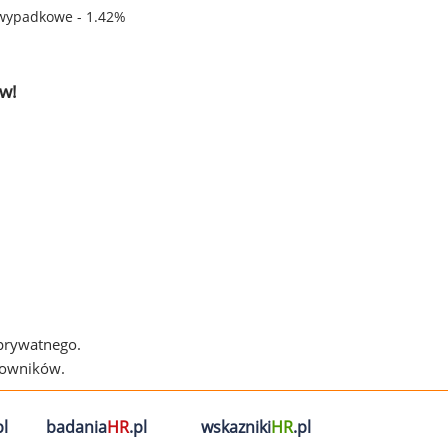
wypadkowe - 1.42%
w!
 prywatnego.
cowników.
l
badania
HR
.pl
wskazniki
HR
.pl