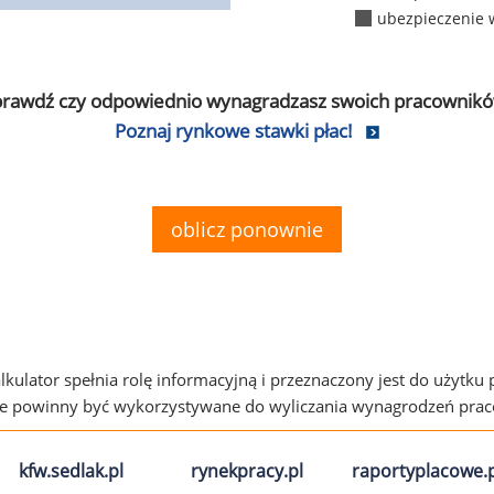
ubezpieczenie 
prawdź czy odpowiednio wynagradzasz swoich pracownikó
Poznaj rynkowe stawki płac!
oblicz ponownie
alkulator spełnia rolę informacyjną i przeznaczony jest do użytku
ie powinny być wykorzystywane do wyliczania wynagrodzeń pra
kfw.sedlak.pl
rynekpracy.pl
raportyplacowe.p