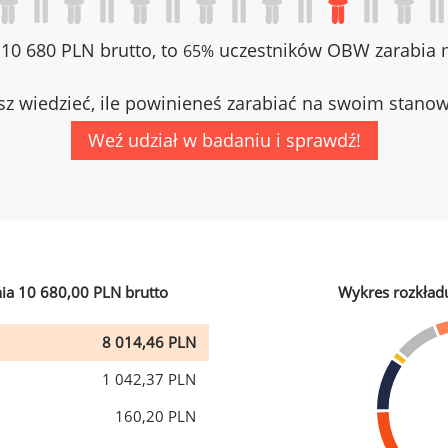
z 10 680 PLN brutto, to
uczestników OBW zarabia m
65%
z wiedzieć, ile powinieneś zarabiać na swoim stano
Weź udział w badaniu i sprawdź!
ia 10 680,00 PLN brutto
Wykres rozkład
8 014,46 PLN
1 042,37 PLN
160,20 PLN