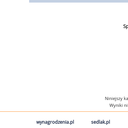
S
Niniejszy k
Wyniki n
wynagrodzenia.pl
sedlak.pl