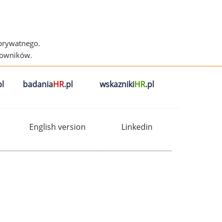
 prywatnego.
cowników.
l
badania
HR
.pl
wskazniki
HR
.pl
English version
Linkedin