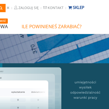
SKLEP
ZALOGUJ SIĘ
KONTAKT
WOŚĆ
OWA
ILE POWINIENEŚ ZARABIAĆ?