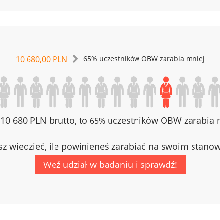
10 680,00 PLN
65% uczestników OBW zarabia mniej
z 10 680 PLN brutto, to
uczestników OBW zarabia m
65%
z wiedzieć, ile powinieneś zarabiać na swoim stano
Weź udział w badaniu i sprawdź!