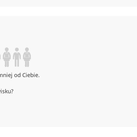
niej od Ciebie.
wisku?