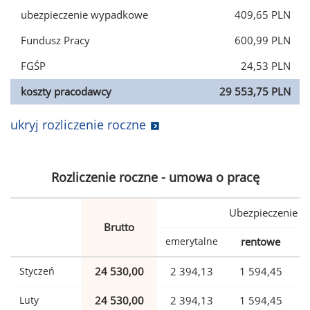
ubezpieczenie wypadkowe
409,65 PLN
Fundusz Pracy
600,99 PLN
FGŚP
24,53 PLN
koszty pracodawcy
29 553,75 PLN
ukryj rozliczenie roczne
Rozliczenie roczne - umowa o pracę
Ubezpieczenie
Brutto
emerytalne
rentowe
w
Styczeń
24 530,00
2 394,13
1 594,45
Luty
24 530,00
2 394,13
1 594,45