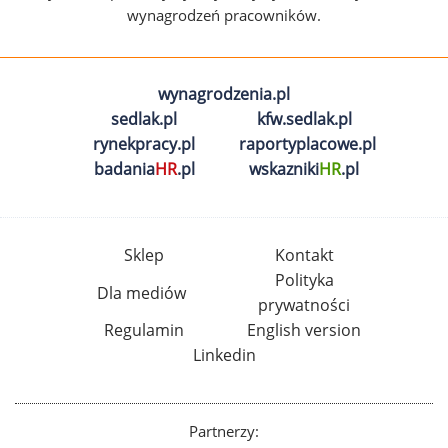
wynagrodzeń pracowników.
wynagrodzenia.pl
sedlak.pl
kfw.sedlak.pl
rynekpracy.pl
raportyplacowe.pl
badania
HR
.pl
wskazniki
HR
.pl
Sklep
Kontakt
Polityka
Dla mediów
prywatności
Regulamin
English version
Linkedin
Partnerzy: