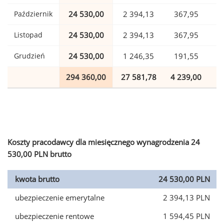
Październik
24 530,00
2 394,13
367,95
Listopad
24 530,00
2 394,13
367,95
Grudzień
24 530,00
1 246,35
191,55
294 360,00
27 581,78
4 239,00
7
Koszty pracodawcy dla miesięcznego wynagrodzenia 24
530,00 PLN brutto
kwota brutto
24 530,00 PLN
ubezpieczenie emerytalne
2 394,13 PLN
ubezpieczenie rentowe
1 594,45 PLN